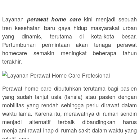
Layanan
kini menjadi sebuah
perawat home care
tren kesehatan baru gaya hidup masyarakat urban
yang dinamis, terutama di kota-kota besar.
Pertumbuhan permintaan akan tenaga perawat
homecare semakin meningkat beberapa tahun
terakhir.
Perawat home care dibutuhkan terutama bagi pasien
yang sudah lanjut usia (lansia) atau pasien dengan
mobilitas yang rendah sehingga perlu dirawat dalam
waktu lama. Karena itu, merawatnya di rumah sendiri
menjadi alternatif terbaik dibandingkan harus
menjalani rawat inap di rumah sakit dalam waktu yang
relatif lama.