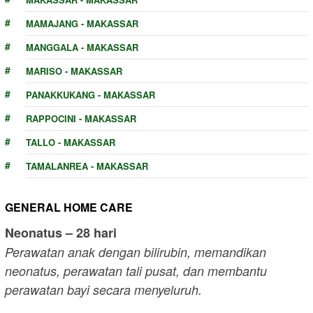
MAMAJANG - MAKASSAR
MANGGALA - MAKASSAR
MARISO - MAKASSAR
PANAKKUKANG - MAKASSAR
RAPPOCINI - MAKASSAR
TALLO - MAKASSAR
TAMALANREA - MAKASSAR
GENERAL HOME CARE
Neonatus – 28 hari
Perawatan anak dengan bilirubin, memandikan
neonatus, perawatan tali pusat, dan membantu
perawatan bayi secara menyeluruh.