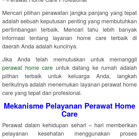
Mencari pilihan perawatan jangka panjang yang tepat
adalah sebuah keputusan penting yang membutuhkan
pertimbangan terbaik. Mencari tahu lebih banyak
informasi tentang layanan home care terbaik di
daerah Anda adalah kuncinya.
Jika Anda telah memutuskan untuk memanggil
perawat home care
untuk datang ke rumah adalah
pilihan terbaik untuk keluarga Anda, langkah
berikutnya adalah menemukan layanan perawat home
care yang tepat dan profesional.
Mekanisme Pelayanan Perawat Home
Care
Perawat dalam kehidupan sehari – hari memberikan
pelayanan kesehatan menggunakan proses