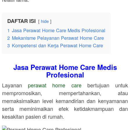
DAFTAR ISI
hide
1
Jasa Perawat Home Care Medis Profesional
2
Mekanisme Pelayanan Perawat Home Care
3
Kompetensi dan Kerja Perawat Home Care
Jasa Perawat Home Care Medis
Profesional
Layanan
perawat home care
bertujuan untuk
mempromosikan, mempertahankan, atau
memaksimalkan level kemandirian dan kenyamanan
serta meminimalkan efek ketidakmampuan dan
kesakitan pasien di rumah.