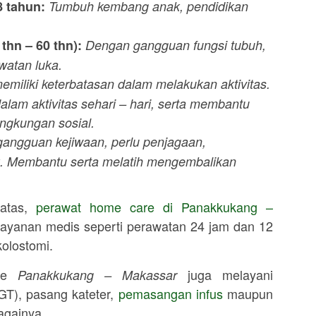
8 tahun:
Tumbuh kembang anak, pendidikan
thn – 60 thn):
Dengan gangguan fungsi tubuh,
watan luka.
emiliki keterbatasan dalam melakukan aktivitas.
am aktivitas sehari – hari, serta membantu
ngkungan sosial.
angguan kejiwaan, perlu penjagaan,
ik. Membantu serta melatih mengembalikan
 atas,
perawat home care di
Panakkukang –
ayanan medis seperti perawatan 24 jam dan 12
kolostomi.
are
juga melayani
Panakkukang – Makassar
T), pasang kateter,
pemasangan infus
maupun
againya.