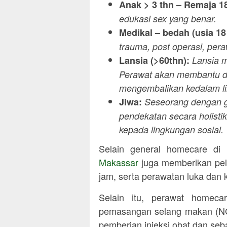
Anak > 3 thn – Remaja 1
edukasi sex yang benar.
Medikal – bedah (usia 18 
trauma, post operasi, pera
Lansia (>60thn):
Lansia m
Perawat akan membantu dal
mengembalikan kedalam li
Jiwa:
Seseorang dengan g
pendekatan secara holist
kepada lingkungan sosial.
Selain general homecare di
Makassar
juga memberikan pel
jam, serta perawatan luka dan 
Selain itu, perawat homec
pemasangan selang makan (NG
pemberian injeksi obat dan seb