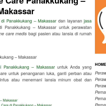
e Care Panakkukang –
Makassar
 di
Panakkukang – Makassar
dan layanan
jasa
 di
Panakkukang – Makassar
untuk perawatan
bagi pasien atau lansia di rumah
me care medis
HOME
di
Panakkukang – Makassar
untuk Anda yang
Peraw
re untuk penanganan luka, ganti perban atau
Peraw
g infus atau menemani lansia minum obat dan
Peraw
Pema
Pema
 – Makassar
Pemas
Care di Panakkukang – Makassar