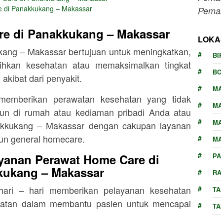
e di Panakkukang – Makassar
Pemas
re di
Panakkukang – Makassar
LOKA
kang – Makassar
bertujuan untuk meningkatkan,
BI
hkan kesehatan atau memaksimalkan tingkat
BO
kibat dari penyakit.
M
emberikan perawatan kesehatan yang tidak
M
mun di rumah atau kediaman pribadi Anda atau
M
kkukang – Makassar
dengan cakupan layanan
un general homecare.
MA
yanan Perawat Home Care di
P
kukang – Makassar
RA
hari – hari memberikan pelayanan kesehatan
TA
atan dalam membantu pasien untuk mencapai
T